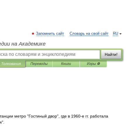
Запомнить сайт
Словарь на свой сайт
RU
едии на Академике
Найти!
Толкования
Переводы
Книги
Игры ⚽
танции
метро
"
Гостиный
двор
",
где
в
1960
-
е
гг
.
работала
я
".