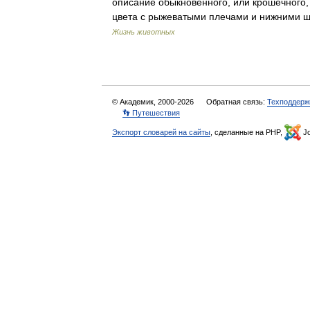
описание обыкновенного, или крошечного, 
цвета с рыжеватыми плечами и нижними 
Жизнь животных
© Академик, 2000-2026
Обратная связь:
Техподдерж
👣 Путешествия
Экспорт словарей на сайты
, сделанные на PHP,
Jo