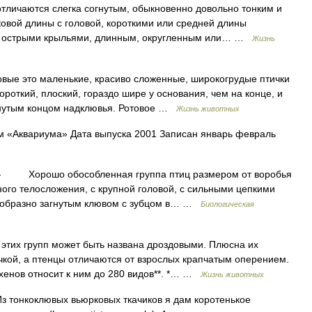
аются слегка согнутым, обыкновенно довольно тонким и
овой длины с головой, короткими или средней длины
и острыми крыльями, длинным, округленным или… …
Жизнь
это маленькие, красиво сложенные, широкогрудые птички
ороткий, плоский, гораздо шире у основания, чем на конце, и
огнутым концом надклювья. Ротовое …
Жизнь животных
 «Аквариума» Дата выпуска 2001 Записан январь февраль
 Хорошо обособленная группа птиц размером от воробья
о телосложения, с крупной головой, с сильными цепкими
кообразно загнутым клювом с зубцом в… …
Биологическая
х групп может быть названа дроздовыми. Плюсна их
кой, а птенцы отличаются от взрослых крапчатым оперением.
йхенов относит к ним до 280 видов**. *… …
Жизнь животных
нкоклювых вьюрковых ткачиков я дам коротенькое