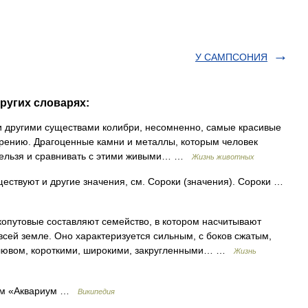
У САМПСОНИЯ
ругих словарях:
гими существами колибри, несомненно, самые красивые
ерению. Драгоценные камни и металлы, которым человек
 нельзя и сравнивать с этими живыми… …
Жизнь животных
ествуют и другие значения, см. Сороки (значения). Сороки …
овые составляют семейство, в котором насчитывают
всей земле. Оно характеризуется сильным, с боков сжатым,
 клювом, короткими, широкими, закругленными… …
Жизнь
м «Аквариум …
Википедия