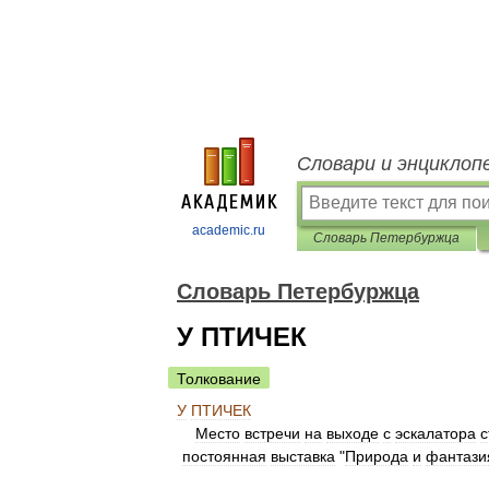
Словари и энциклоп
academic.ru
Словарь Петербуржца
Словарь Петербуржца
У ПТИЧЕК
Толкование
У
ПТИЧЕК
Место
встречи
на
выходе
с
эскалатора
с
постоянная
выставка
"
Природа
и
фантази