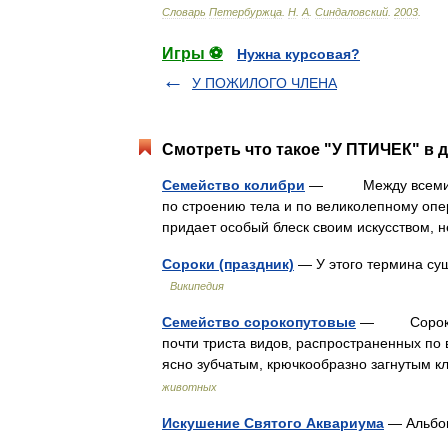
Словарь
Петербуржца
.
Н
.
А
.
Синдаловский
.
2003
.
Игры ⚽
Нужна курсовая?
У ПОЖИЛОГО ЧЛЕНА
Смотреть что такое "У ПТИЧЕК" в д
Семейство колибри
— Между всеми дру
по строению тела и по великолепному оп
придает особый блеск своим искусством,
Сороки (праздник)
— У этого термина сущ
Википедия
Семейство сорокопутовые
— Сорокопут
почти триста видов, распространенных по 
ясно зубчатым, крючкообразно загнутым
животных
Искушение Святого Аквариума
— Альбо