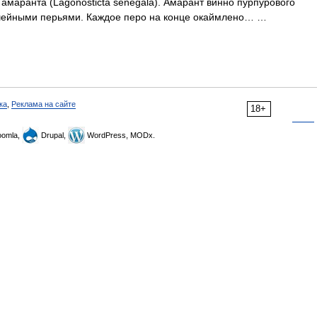
амаранта (Lagonosticta senegala). Амарант винно пурпурового
шейными перьями. Каждое перо на конце окаймлено… …
ка
,
Реклама на сайте
18+
omla,
Drupal,
WordPress, MODx.