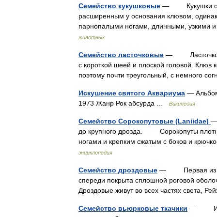
Семейство кукушковые
— Кукушки отлич
расширенным у основания клювом, одинак
парнопалыми ногами, длинными, узкими 
животных
Семейство ласточковые
— Ласточковые 
с короткой шеей и плоской головой. Клюв к
поэтому почти треугольный, с немного с
Искушение святого Аквариума
— Альбом
1973 Жанр Рок абсурда …
Википедия
Семейство Сорокопутовые (Laniidae)
—
до крупного дрозда. Сорокопуты плотног
ногами и крепким сжатым с боков и крюч
энциклопедия
Семейство дроздовые
— Первая из эти
спереди покрыта сплошной роговой оболоч
Дроздовые живут во всех частях света, Ре
Семейство вьюрковые ткачики
— Из то